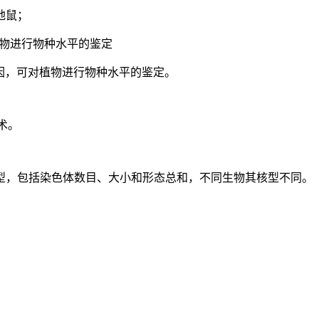
地鼠；
可对动物进行物种水平的鉴定
ATK基因，可对植物进行物种水平的鉴定。
术。
型，包括染色体数目、大小和形态总和，不同生物其核型不同。