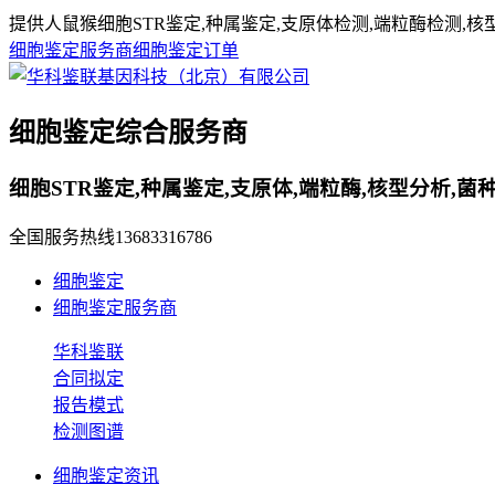
提供人鼠猴细胞STR鉴定,种属鉴定,支原体检测,端粒酶检测,核
细胞鉴定服务商
细胞鉴定订单
细胞鉴定综合服务商
细胞STR鉴定,种属鉴定,支原体,端粒酶,核型分析,菌
全国服务热线
13683316786
细胞鉴定
细胞鉴定服务商
华科鉴联
合同拟定
报告模式
检测图谱
细胞鉴定资讯