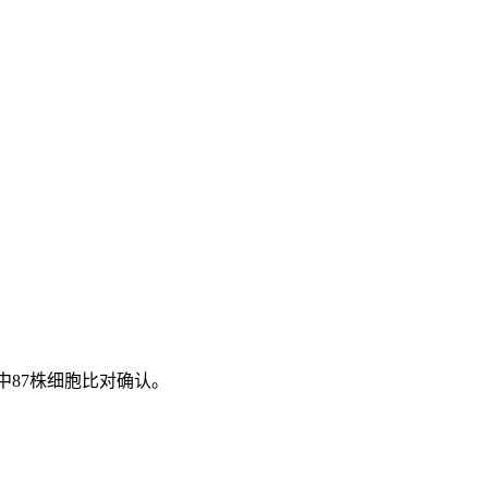
中87株细胞比对确认。
；